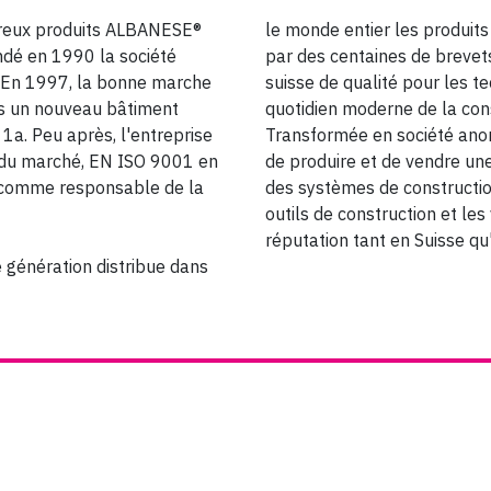
breux produits ALBANESE®
le monde entier les produi
ndé en 1990 la société
par des centaines de brevets
 En 1997, la bonne marche
suisse de qualité pour les t
s un nouveau bâtiment
quotidien moderne de la cons
1a. Peu après, l'entreprise
Transformée en société ano
 du marché, EN ISO 9001 en
de produire et de vendre un
e comme responsable de la
des systèmes de constructio
outils de construction et les
réputation tant en Suisse qu'
e génération distribue dans