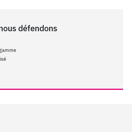
 nous défendons
e gamme
isé